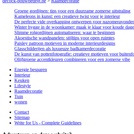
decock-bouwbedrijf.be
>
Raamdecoratie
Groene gordijnen: tips voor een duurzame zomerse uitstraling
Kameleons in kunst: een creatieve twist voor je interieur
De perfecte vide overkapping ontwerpen voor nazomeravonde
Winter hygge in de woonkamer: maak je klaar voor koude dag
Slimme rolgordijnen automatiseren: waar te beginnen
Akoestische wandpanelen: stijltips voor open ruimtes
Paisley patroon motieven in moderne interieurdesigns
Glasschilderijen als luxueuze badkamerdecoratie
De kunst van pottenfotografie: creatieve motieven voor buitenf
Olijfgroene accentkleuren combineren voor een zomerse vibe
Energie besparen
Interieur
Keuken
Lifestyle
Raamdecoratie
Tuin
wonen
Contact
Sitemap
Write for Us - Complete Guidelines