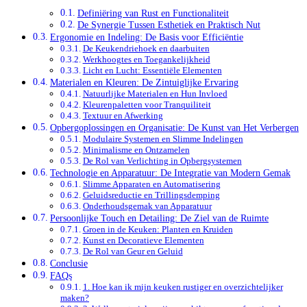
Definiëring van Rust en Functionaliteit
De Synergie Tussen Esthetiek en Praktisch Nut
Ergonomie en Indeling: De Basis voor Efficiëntie
De Keukendriehoek en daarbuiten
Werkhoogtes en Toegankelijkheid
Licht en Lucht: Essentiële Elementen
Materialen en Kleuren: De Zintuiglijke Ervaring
Natuurlijke Materialen en Hun Invloed
Kleurenpaletten voor Tranquiliteit
Textuur en Afwerking
Opbergoplossingen en Organisatie: De Kunst van Het Verbergen
Modulaire Systemen en Slimme Indelingen
Minimalisme en Ontzamelen
De Rol van Verlichting in Opbergsystemen
Technologie en Apparatuur: De Integratie van Modern Gemak
Slimme Apparaten en Automatisering
Geluidsreductie en Trillingsdemping
Onderhoudsgemak van Apparatuur
Persoonlijke Touch en Detailing: De Ziel van de Ruimte
Groen in de Keuken: Planten en Kruiden
Kunst en Decoratieve Elementen
De Rol van Geur en Geluid
Conclusie
FAQs
1. Hoe kan ik mijn keuken rustiger en overzichtelijker
maken?