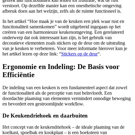
gebrek aan functionaliteit kan leiden tot frustratie, wat de rust
verstoort. Op dezelfde manier kan een onesthetische omgeving
afbreuk doen aan het welzijn, zelfs als de ruimte functioneel is.
In het artikel “Hoe maak je van de keuken een plek waar rust en
functionaliteit samenkomen” wordt uitgebreid ingegaan op het
creëren van een harmonieuze keukenomgeving. Een gerelateerd
onderwerp dat ook interessant kan zijn, is het gebruik van
decoratieve elementen zoals stickers op de deur om de uitstraling
van je keuken te verbeteren. Voor meer informatie hierover kun je
het artikel lezen op deze link: “
Stickers op de deur
“.
Ergonomie en Indeling: De Basis voor
Efficiëntie
De indeling van een keuken is een fundamenteel aspect dat zowel
de functionaliteit als de perceptie van rust beïnvloedt. Een
doordachte plaatsing van elementen vermindert onnodige beweging
en bevordert een gestroomlijnde workflow.
De Keukendriehoek en daarbuiten
Het concept van de keukendriehoek – de ideale plaatsing van de
koelkast, spoelbak en kookplaat – is een hoeksteen van