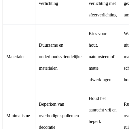
verlichting
verlichting met
ge
sfeerverlichting
am
Kies voor
Wa
Duurzame en
hout,
uit
Materialen
onderhoudsvriendelijke
natuursteen of
ma
materialen
matte
sc
afwerkingen
ho
Houd het
Beperken van
Ru
aanrecht vrij en
Minimalisme
overbodige spullen en
ov
beperk
decoratie
ru