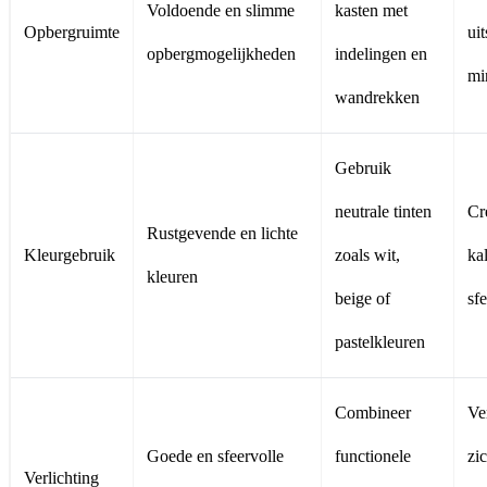
Voldoende en slimme
kasten met
Opbergruimte
uit
opbergmogelijkheden
indelingen en
mi
wandrekken
Gebruik
neutrale tinten
Cr
Rustgevende en lichte
Kleurgebruik
zoals wit,
ka
kleuren
beige of
sfe
pastelkleuren
Combineer
Ve
Goede en sfeervolle
functionele
zi
Verlichting