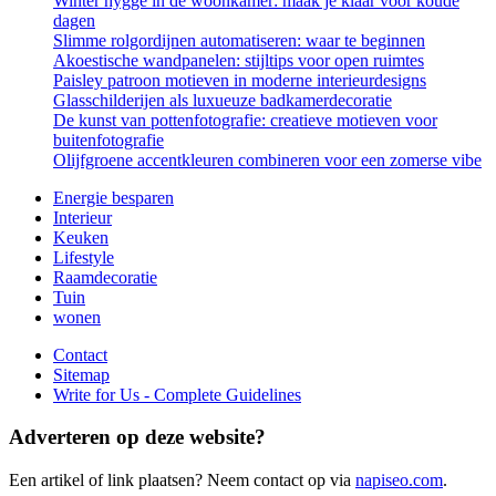
Winter hygge in de woonkamer: maak je klaar voor koude
dagen
Slimme rolgordijnen automatiseren: waar te beginnen
Akoestische wandpanelen: stijltips voor open ruimtes
Paisley patroon motieven in moderne interieurdesigns
Glasschilderijen als luxueuze badkamerdecoratie
De kunst van pottenfotografie: creatieve motieven voor
buitenfotografie
Olijfgroene accentkleuren combineren voor een zomerse vibe
Energie besparen
Interieur
Keuken
Lifestyle
Raamdecoratie
Tuin
wonen
Contact
Sitemap
Write for Us - Complete Guidelines
Adverteren op deze website?
Een artikel of link plaatsen? Neem contact op via
napiseo.com
.